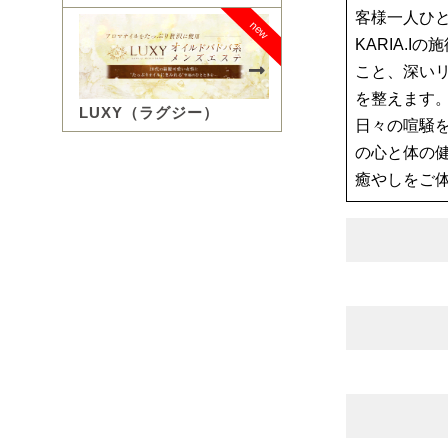
客様一人ひ
new
KARIA.
こと、深い
を整えます
LUXY（ラグジー）
日々の喧騒を
の心と体の
癒やしをご