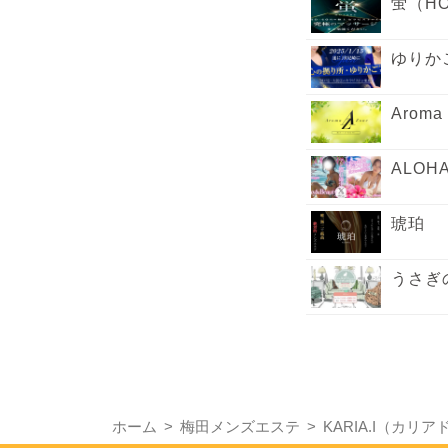
蛍（HO
ゆりか
Aroma
ALOHA
琥珀
うさぎ
ホーム
梅田メンズエステ
KARIA.I（カリ